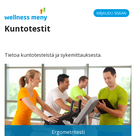
KIRJAUDU SISÄÄN
Kuntotestit
Wellnessmeny
-
Tietoa kuntotesteistä ja sykemittauksesta.
Ergometritesti