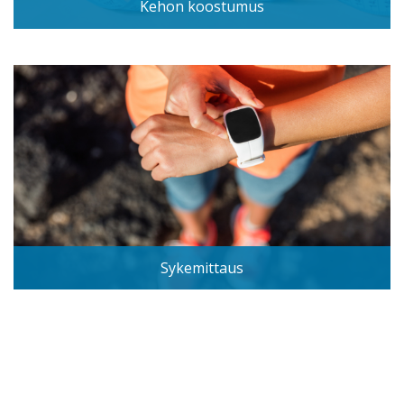
Kehon koostumus
Sykemittaus