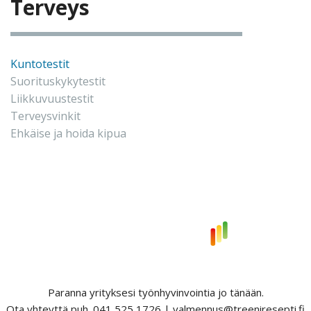
Terveys
Kuntotestit
Suorituskykytestit
Liikkuvuustestit
Terveysvinkit
Ehkäise ja hoida kipua
Paranna yrityksesi työnhyvinvointia jo tänään.
Ota yhteyttä puh. 041 525 1726 | valmennus@treeniresepti.fi